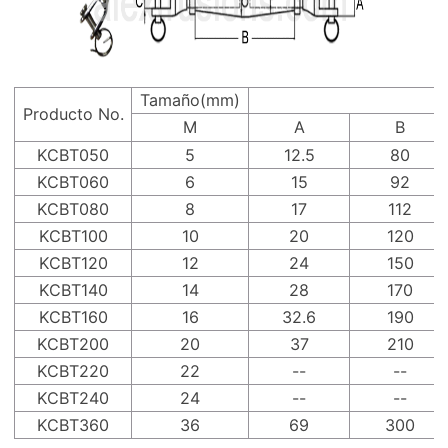
Tamaño(mm)
Producto No.
M
A
B
KCBT050
5
12.5
80
KCBT060
6
15
92
KCBT080
8
17
112
KCBT100
10
20
120
KCBT120
12
24
150
KCBT140
14
28
170
KCBT160
16
32.6
190
KCBT200
20
37
210
KCBT220
22
--
--
KCBT240
24
--
--
KCBT360
36
69
300