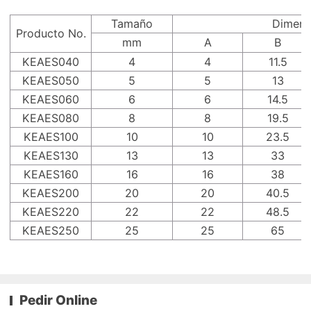
Tamaño
Dimens
Producto No.
mm
A
B
KEAES040
4
4
11.5
KEAES050
5
5
13
KEAES060
6
6
14.5
KEAES080
8
8
19.5
KEAES100
10
10
23.5
KEAES130
13
13
33
KEAES160
16
16
38
KEAES200
20
20
40.5
KEAES220
22
22
48.5
KEAES250
25
25
65
Pedir Online